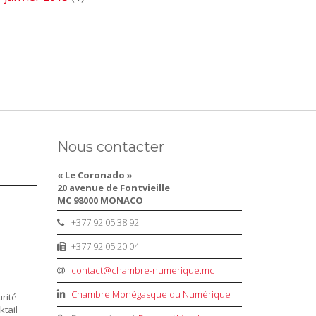
Nous contacter
« Le Coronado »
20 avenue de Fontvieille
MC 98000 MONACO
+377 92 05 38 92
+377 92 05 20 04
contact@chambre-numerique.mc
Chambre Monégasque du Numérique
rité
ktail