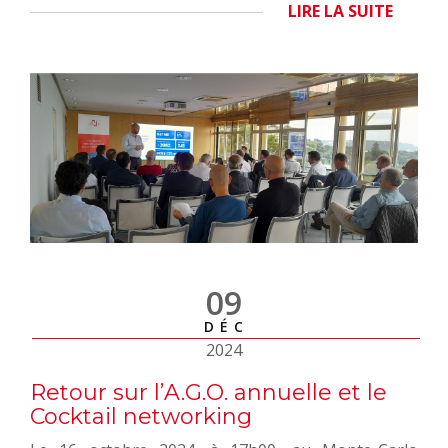
LIRE LA SUITE
09
DÉC
2024
Retour sur l’A.G.O. annuelle et le
Cocktail networking