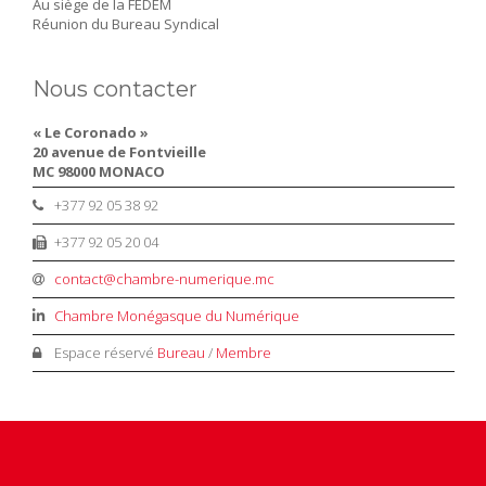
Au siège de la FEDEM
Réunion du Bureau Syndical
Nous contacter
« Le Coronado »
20 avenue de Fontvieille
MC 98000 MONACO
+377 92 05 38 92
+377 92 05 20 04
contact@chambre-numerique.mc
Chambre Monégasque du Numérique
Espace réservé
Bureau
/
Membre