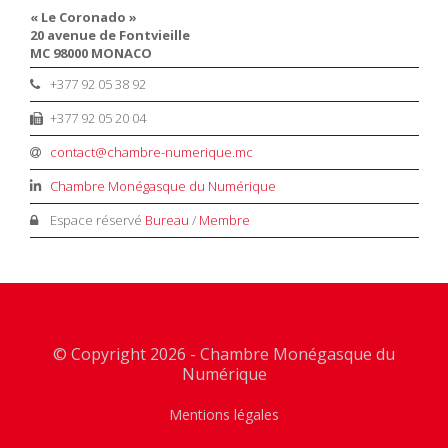
« Le Coronado »
20 avenue de Fontvieille
MC 98000 MONACO
+377 92 05 38 92
+377 92 05 20 04
contact@chambre-numerique.mc
Chambre Monégasque du Numérique
Espace réservé
Bureau
/
Membre
© Copyright 2026 - Chambre Monégasque du
Numérique
Mentions légales