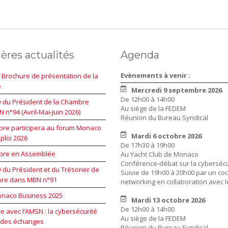
ères actualités
Agenda
Evènements à venir :
 Brochure de présentation de la
e
Mercredi 9 septembre 2026
De 12h00 à 14h00
w du Président de la Chambre
Au siège de la FEDEM
 n°94 (Avril-Mai-Juin 2026)
Réunion du Bureau Syndical
re participera au forum Monaco
Mardi 6 octobre 2026
ploi 2026
De 17h30 à 19h00
bre en Assemblée
Au Yacht Club de Monaco
Conférence-débat sur la cybersécu
w du Président et du Trésorier de
Suivie de 19h00 à 20h00 par un coc
bre dans MBN n°91
networking en collaboration avec 
naco Business 2025
Mardi 13 octobre 2026
De 12h00 à 14h00
e avec l’AMSN : la cybersécurité
Au siège de la FEDEM
 des échanges
Réunion du Bureau Syndical