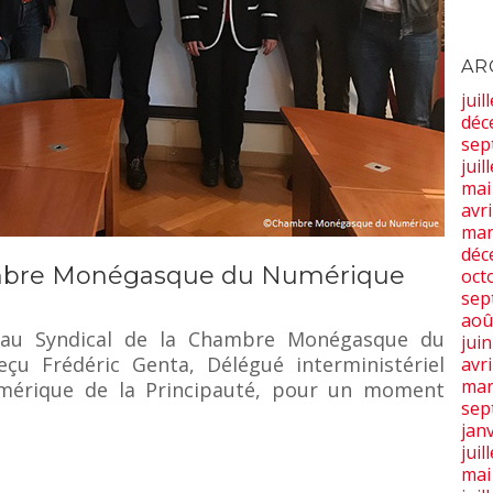
AR
juil
déc
sep
juil
mai
avri
mar
déc
ambre Monégasque du Numérique
oct
sep
aoû
ureau Syndical de la Chambre Monégasque du
jui
u Frédéric Genta, Délégué interministériel
avri
mar
umérique de la Principauté, pour un moment
sep
jan
juil
mai