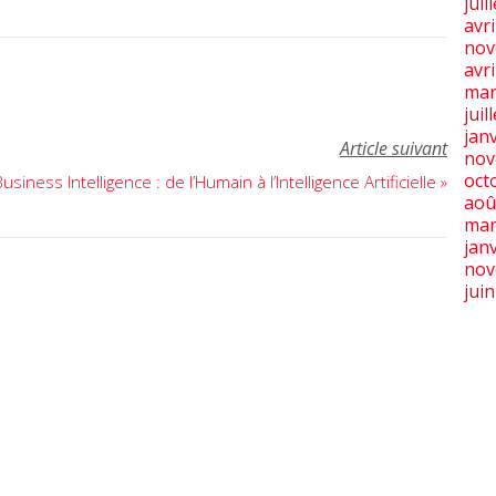
juil
avri
nov
avri
mar
juil
jan
Article suivant
nov
oct
iness Intelligence : de l’Humain à l’Intelligence Artificielle »
aoû
mar
jan
nov
jui