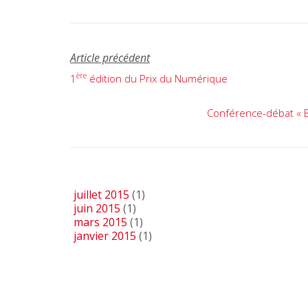
Article précédent
Navigation
ère
1
édition du Prix du Numérique
de
l’article
Conférence-débat « Bus
juillet 2015
(1)
juin 2015
(1)
mars 2015
(1)
janvier 2015
(1)