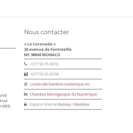
Nous contacter
« Le Coronado »
20 avenue de Fontvieille
MC 98000 MONACO
+377 92 05 38 92
+377 92 05 20 04
contact@chambre-numerique.mc
Chambre Monégasque du Numérique
rité
ktail
Espace réservé
Bureau
/
Membre
le MEB