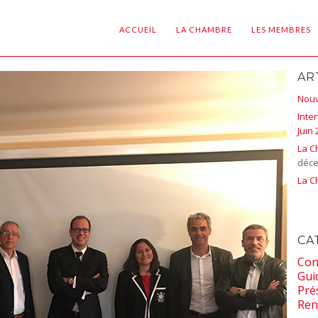
ACCUEIL
LA CHAMBRE
LES MEMBRES
AR
Nouv
Inte
Juin 
La C
déce
La C
CA
Con
Gui
Pré
Ren